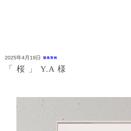
内
容
を
ス
キ
ッ
プ
2025年4月19日
額装実例
「 桜 」 Y.A 様