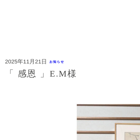
内
容
を
ス
キ
ッ
プ
2025年11月21日
お知らせ
「 感恩 」E.M様